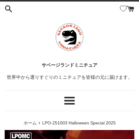
コ
ン
テ
ン
ツ
に
ス
キ
ッ
サベージランドミニチュア
プ
世界中から選りすぐりのミニチュアを皆様の元に届けます。
す
る
メ
ニ
ュ
›
ホーム
LPO-251003 Halloween Special 2025
ー