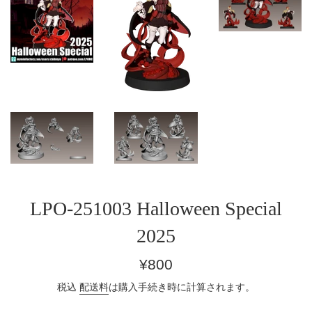
LPO-251003 Halloween Special
2025
通
¥800
常
税込
配送料
は購入手続き時に計算されます。
価
格