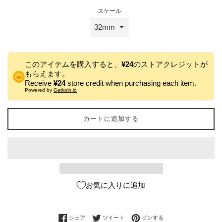
スケール
このアイテムを購入すると、
¥24
のストアクレジットが
もらえます。
Receive
¥24
store credit when purchasing each item.
Powered by
Getkoin.io
カートに追加する
お気に入りに追加
Facebookでシェアする
Twitterに投稿する
Pinterestでピンする
シェア
ツイート
ピンする