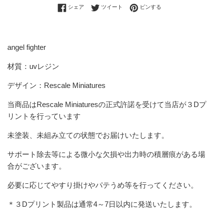
Facebookでシェアする
Twitterに投稿する
Pinterestでピンする
シェア
ツイート
ピンする
angel fighter
材質：uvレジン
デザイン：Rescale Miniatures
当商品は
Rescale Miniatures
の正式許諾を受けて当店が３Dプ
リントを行っています
未塗装、未組み立ての状態でお届けいたします。
サポート除去等による微小な欠損や出力時の積層痕がある場
合がございます。
必要に応じてやすり掛けやパテうめ等を行ってください。
＊３Dプリント製品は
通常4～7日以内に発送いたします。