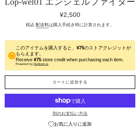
Lop-wel01 エンジェルファイター
通
¥2,500
常
税込
配送料
は購入手続き時に計算されます。
価
格
このアイテムを購入すると、
¥75
のストアクレジットが
もらえます。
Receive
¥75
store credit when purchasing each item.
Powered by
Getkoin.io
カートに追加する
別のお支払い方法
お気に入りに追加