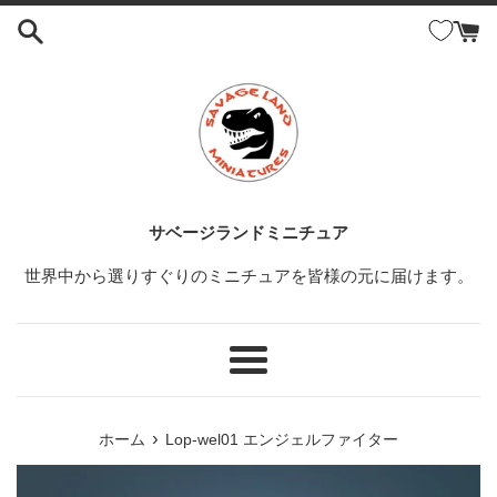
コ
ン
テ
ン
ツ
に
ス
キ
ッ
サベージランドミニチュア
プ
世界中から選りすぐりのミニチュアを皆様の元に届けます。
す
る
メ
ニ
ュ
›
ホーム
Lop-wel01 エンジェルファイター
ー