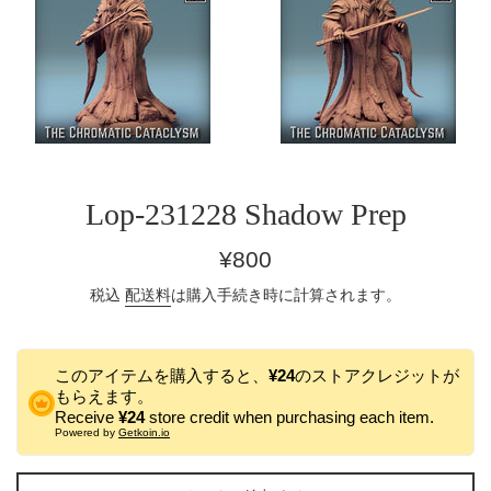
Lop-231228 Shadow Prep
通
¥800
常
税込
配送料
は購入手続き時に計算されます。
価
格
このアイテムを購入すると、
¥24
のストアクレジットが
もらえます。
Receive
¥24
store credit when purchasing each item.
Powered by
Getkoin.io