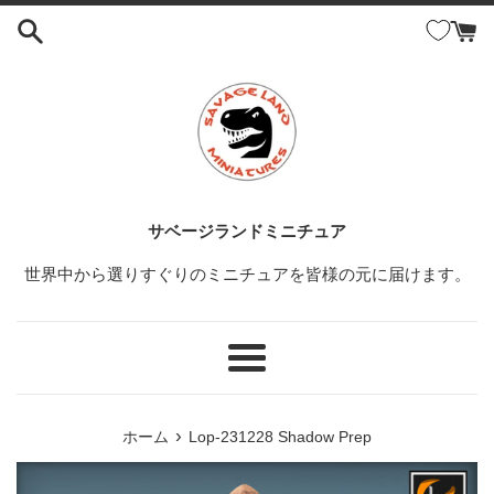
コ
ン
テ
ン
ツ
に
ス
キ
ッ
サベージランドミニチュア
プ
世界中から選りすぐりのミニチュアを皆様の元に届けます。
す
る
メ
ニ
ュ
›
ホーム
Lop-231228 Shadow Prep
ー