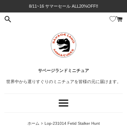
コ
8/11~16 サマーセール ALL20%OFF!!
ン
テ
ン
ツ
に
ス
キ
ッ
プ
サベージランドミニチュア
す
る
世界中から選りすぐりのミニチュアを皆様の元に届けます。
メ
ニ
ュ
›
ホーム
Lop-231014 Fetid Stalker Hunt
ー