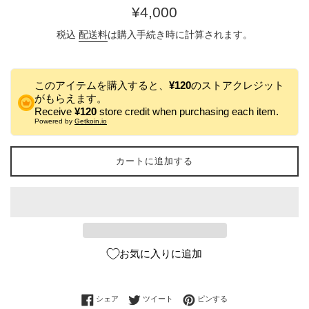
通
¥4,000
常
税込
配送料
は購入手続き時に計算されます。
価
格
このアイテムを購入すると、
¥120
のストアクレジット
がもらえます。
Receive
¥120
store credit when purchasing each item.
Powered by
Getkoin.io
カートに追加する
お気に入りに追加
Facebookでシェアする
Twitterに投稿する
Pinterestでピンする
シェア
ツイート
ピンする