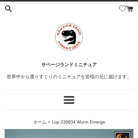
コ
ン
テ
ン
ツ
に
ス
キ
ッ
サベージランドミニチュア
プ
世界中から選りすぐりのミニチュアを皆様の元に届けます。
す
る
メ
ニ
ュ
›
ホーム
Lop-230834 Wurm Emerge
ー