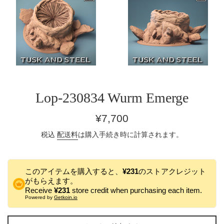
Lop-230834 Wurm Emerge
通
¥7,700
常
税込
配送料
は購入手続き時に計算されます。
価
格
このアイテムを購入すると、
¥231
のストアクレジット
がもらえます。
Receive
¥231
store credit when purchasing each item.
Powered by
Getkoin.io