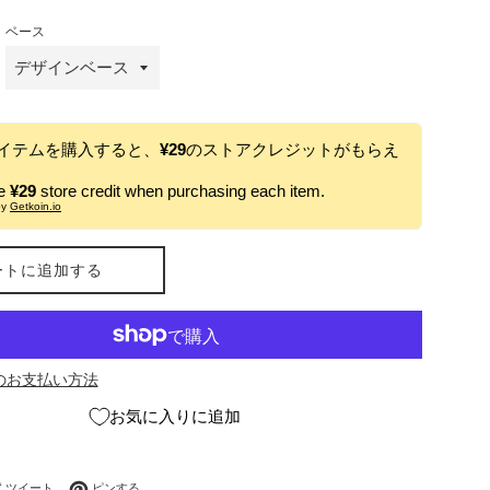
ベース
イテムを購入すると、
¥29
のストアクレジットがもらえ
ve
¥29
store credit when purchasing each item.
by
Getkoin.io
ートに追加する
のお支払い方法
お気に入りに追加
ebookでシェアする
Twitterに投稿する
Pinterestでピンする
ツイート
ピンする