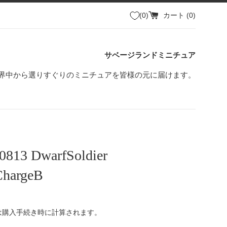
0
カート (
0
)
サベージランドミニチュア
界中から選りすぐりのミニチュアを皆様の元に届けます。
0813 DwarfSoldier
ChargeB
は購入手続き時に計算されます。