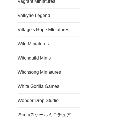
Vagrant Miniatures
Valkyrie Legend
Village's Hope MIniatures
Wild Miniatures
Witchguild Minis
Witchsong Miniatures
White Gorilla Games
Wonder Drop Studio
25mmスケールミニチュア