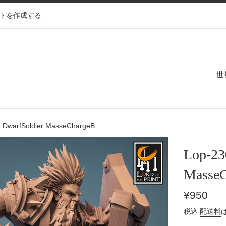
トを作成する
世
 DwarfSoldier MasseChargeB
Lop-23
Masse
通
¥950
常
税込
配送料
価