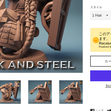
格
スタイル
このア
ます。
Recei
Powered 
カ
別
Fac
シェア