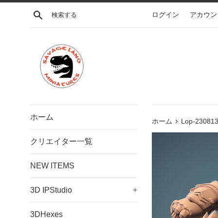
コ
検索する
ログイン
アカウン
ン
テ
ン
ツ
に
ス
キ
ッ
プ
ホーム
›
す
ホーム
Lop-230813
る
クリエイター一覧
NEW ITEMS
3D IPStudio
+
3DHexes