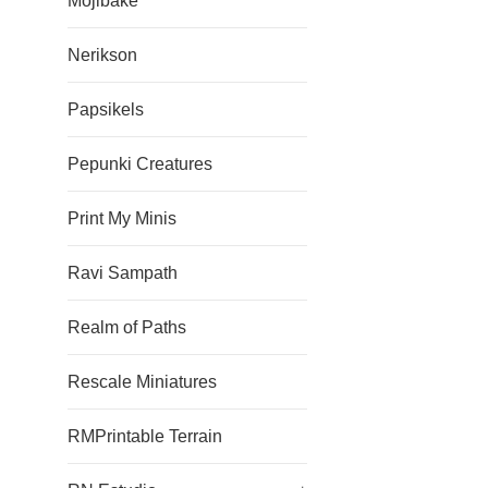
Mojibake
Nerikson
Papsikels
Pepunki Creatures
Print My Minis
Ravi Sampath
Realm of Paths
Rescale Miniatures
RMPrintable Terrain