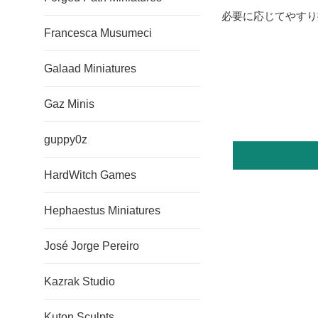
必要に応じてやすり
Francesca Musumeci
Galaad Miniatures
Gaz Minis
guppy0z
HardWitch Games
Hephaestus Miniatures
José Jorge Pereiro
Kazrak Studio
Kuton Sculpts