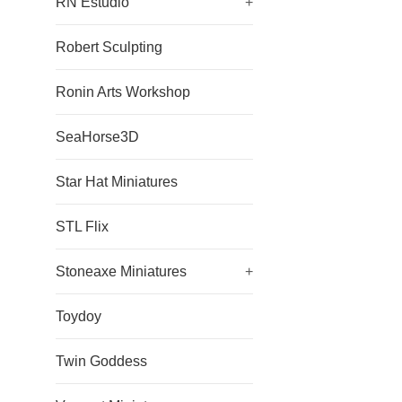
RN Estudio
+
Robert Sculpting
Ronin Arts Workshop
SeaHorse3D
Star Hat Miniatures
STL Flix
Stoneaxe Miniatures
+
Toydoy
Twin Goddess