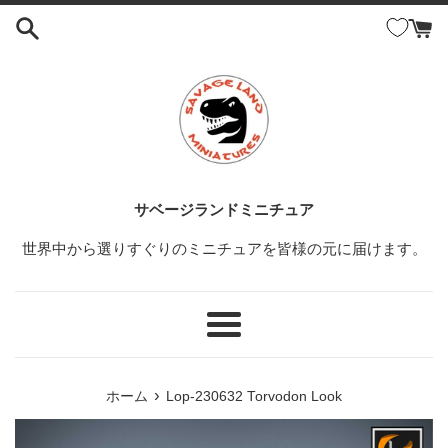
コ
ン
テ
ン
ツ
に
ス
キ
ッ
サベージランドミニチュア
プ
世界中から選りすぐりのミニチュアを皆様の元に届けます。
す
る
メ
ニ
ュ
›
ホーム
Lop-230632 Torvodon Look
ー