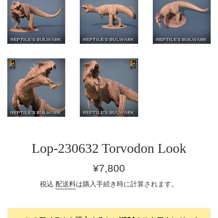
Lop-230632 Torvodon Look
通
¥7,800
常
税込
配送料
は購入手続き時に計算されます。
価
格