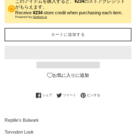
このアイテムを購入すると、
¥234
のストアクレジット
がもらえます。
Receive
¥234
store credit when purchasing each item.
Powered by
Getkoin.io
カートに追加する
お気に入りに追加
Facebookでシェアする
Twitterに投稿する
Pinterestでピンする
シェア
ツイート
ピンする
Reptile's Bulwark
Torvodon Look