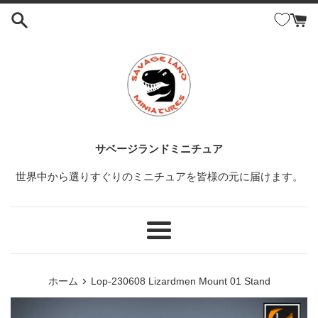
コ
ン
テ
ン
ツ
に
ス
キ
ッ
サベージランドミニチュア
プ
世界中から選りすぐりのミニチュアを皆様の元に届けます。
す
る
メ
ニ
ュ
›
ホーム
Lop-230608 Lizardmen Mount 01 Stand
ー