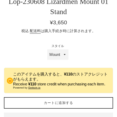
Lop-230608 Lizardmen Mount 01
Stand
通
¥3,650
常
税込
配送料
は購入手続き時に計算されます。
価
格
スタイル
このアイテムを購入すると、
¥110
のストアクレジット
がもらえます。
Receive
¥110
store credit when purchasing each item.
Powered by
Getkoin.io
カートに追加する