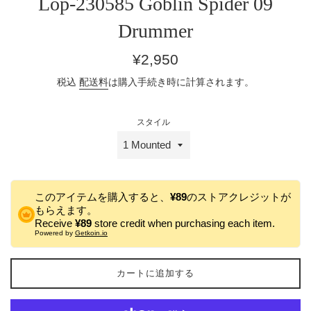
Lop-230585 Goblin Spider 09
Drummer
通
¥2,950
常
税込
配送料
は購入手続き時に計算されます。
価
格
スタイル
このアイテムを購入すると、
¥89
のストアクレジットが
もらえます。
Receive
¥89
store credit when purchasing each item.
Powered by
Getkoin.io
カートに追加する