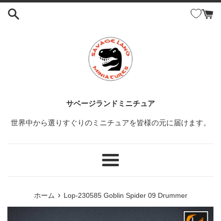
コ
ン
テ
ン
ツ
に
ス
キ
ッ
サベージランドミニチュア
プ
世界中から選りすぐりのミニチュアを皆様の元に届けます。
す
る
メ
ニ
ュ
›
ホーム
Lop-230585 Goblin Spider 09 Drummer
ー