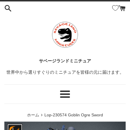
コ
ン
テ
ン
ツ
に
ス
キ
ッ
サベージランドミニチュア
プ
世界中から選りすぐりのミニチュアを皆様の元に届けます。
す
る
メ
ニ
ュ
›
ホーム
Lop-230574 Goblin Ogre Sword
ー