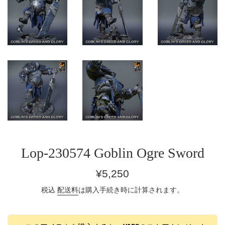
Lop-230574 Goblin Ogre Sword
通
¥5,250
常
税込
配送料
は購入手続き時に計算されます。
価
格