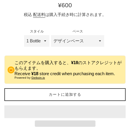
通
¥600
常
税込
配送料
は購入手続き時に計算されます。
価
格
スタイル
ベース
このアイテムを購入すると、
¥18
のストアクレジットが
もらえます。
Receive
¥18
store credit when purchasing each item.
Powered by
Getkoin.io
カートに追加する