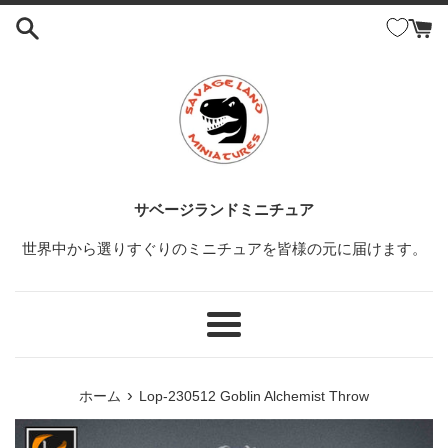
コ
ン
テ
ン
ツ
に
ス
キ
ッ
サベージランドミニチュア
プ
世界中から選りすぐりのミニチュアを皆様の元に届けます。
す
る
メ
ニ
ュ
›
ホーム
Lop-230512 Goblin Alchemist Throw
ー