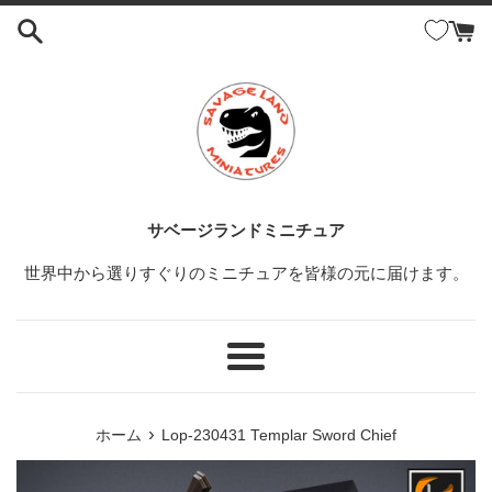
コ
ン
テ
ン
ツ
に
ス
キ
ッ
サベージランドミニチュア
プ
世界中から選りすぐりのミニチュアを皆様の元に届けます。
す
る
メ
ニ
ュ
›
ホーム
Lop-230431 Templar Sword Chief
ー