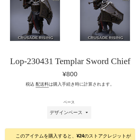
Lop-230431 Templar Sword Chief
通
¥800
常
税込
配送料
は購入手続き時に計算されます。
価
格
ベース
このアイテムを購入すると、
¥24
のストアクレジットが