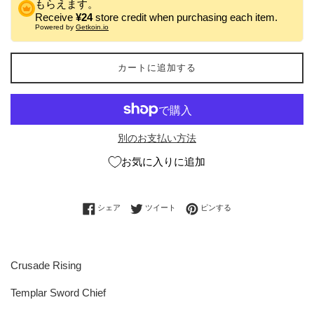
もらえます。
Receive
¥24
store credit when purchasing each item.
Powered by
Getkoin.io
カートに追加する
別のお支払い方法
お気に入りに追加
Facebookでシェアする
Twitterに投稿する
Pinterestでピンする
シェア
ツイート
ピンする
Crusade Rising
Templar Sword Chief