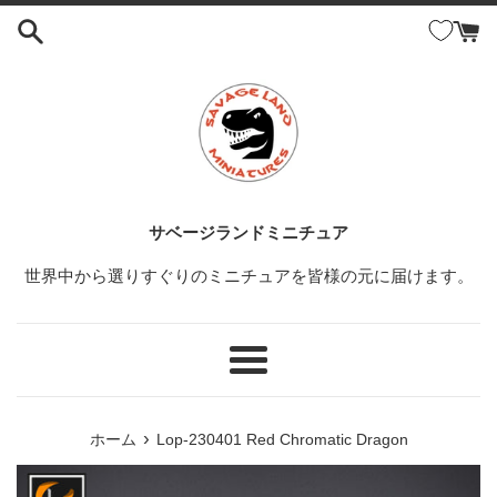
コ
ン
テ
ン
ツ
に
ス
キ
ッ
サベージランドミニチュア
プ
世界中から選りすぐりのミニチュアを皆様の元に届けます。
す
る
メ
ニ
ュ
›
ホーム
Lop-230401 Red Chromatic Dragon
ー