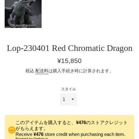
Lop-230401 Red Chromatic Dragon
通
¥15,850
常
税込
配送料
は購入手続き時に計算されます。
価
格
スタイル
このアイテムを購入すると、
¥476
のストアクレジット
がもらえます。
Receive
¥476
store credit when purchasing each item.
Powered by
Getkoin.io