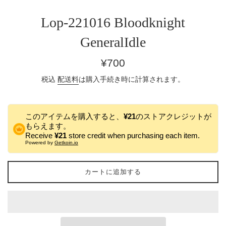
Lop-221016 Bloodknight
GeneralIdle
通
¥700
常
税込
配送料
は購入手続き時に計算されます。
価
格
このアイテムを購入すると、
¥21
のストアクレジットが
もらえます。
Receive
¥21
store credit when purchasing each item.
Powered by
Getkoin.io
カートに追加する