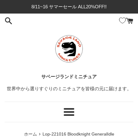
コ
8/11~16 サマーセール ALL20%OFF!!
ン
テ
ン
ツ
に
ス
キ
ッ
プ
サベージランドミニチュア
す
る
世界中から選りすぐりのミニチュアを皆様の元に届けます。
メ
ニ
ュ
›
ホーム
Lop-221016 Bloodknight GeneralIdle
ー