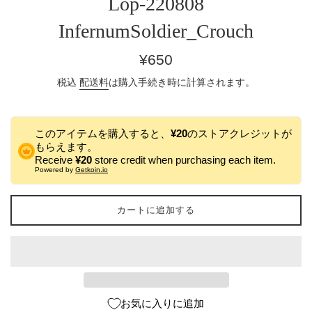
Lop-220808
InfernumSoldier_Crouch
通
¥650
常
税込
配送料
は購入手続き時に計算されます。
価
格
このアイテムを購入すると、
¥20
のストアクレジットが
もらえます。
Receive
¥20
store credit when purchasing each item.
Powered by
Getkoin.io
カートに追加する
お気に入りに追加