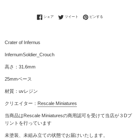
Facebookでシェアする
Twitterに投稿する
Pinterestでピンする
シェア
ツイート
ピンする
Crater of Infernus
InfernumSoldier_Crouch
高さ
：31.6mm
25mmベース
材質：uvレジン
クリエイター：
Rescale Miniatures
当商品は
Rescale Miniatures
の商用認可を受けて当店が３Dプ
リントを行っています
未塗装、未組み立ての状態でお届けいたします。