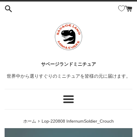
コ
ン
テ
ン
ツ
に
ス
キ
ッ
サベージランドミニチュア
プ
世界中から選りすぐりのミニチュアを皆様の元に届けます。
す
る
メ
ニ
ュ
›
ホーム
Lop-220808 InfernumSoldier_Crouch
ー