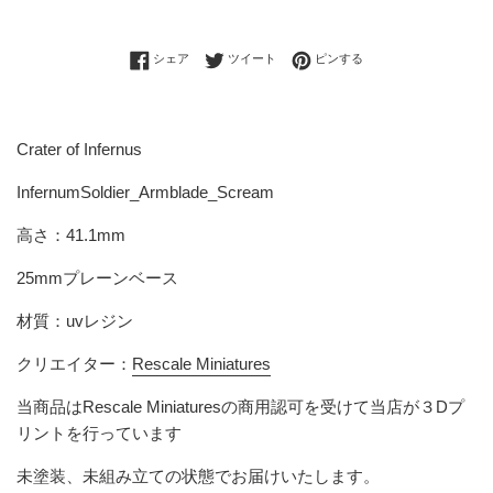
Facebookでシェアする
Twitterに投稿する
Pinterestでピンする
シェア
ツイート
ピンする
Crater of Infernus
InfernumSoldier_Armblade_Scream
高さ
：41.1mm
25mmプレーンベース
材質：uvレジン
クリエイター：
Rescale Miniatures
当商品は
Rescale Miniatures
の商用認可を受けて当店が３Dプ
リントを行っています
未塗装、未組み立ての状態でお届けいたします。