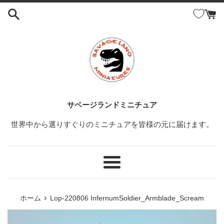
コ
ン
テ
ン
ツ
に
ス
キ
ッ
サベージランドミニチュア
プ
世界中から選りすぐりのミニチュアを皆様の元に届けます。
す
る
メ
ニ
ュ
›
ホーム
Lop-220806 InfernumSoldier_Armblade_Scream
ー