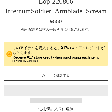
Lop-220806
InfernumSoldier_Armblade_Scream
通
¥550
常
税込
配送料
は購入手続き時に計算されます。
価
格
このアイテムを購入すると、
¥17
のストアクレジットが
もらえます。
Receive
¥17
store credit when purchasing each item.
Powered by
Getkoin.io
カートに追加する
お気に入りに追加