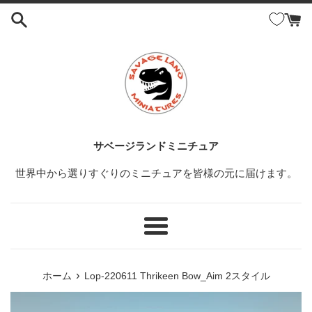
コ
ン
テ
ン
ツ
に
ス
キ
ッ
サベージランドミニチュア
プ
世界中から選りすぐりのミニチュアを皆様の元に届けます。
す
る
メ
ニ
ュ
›
ホーム
Lop-220611 Thrikeen Bow_Aim 2スタイル
ー