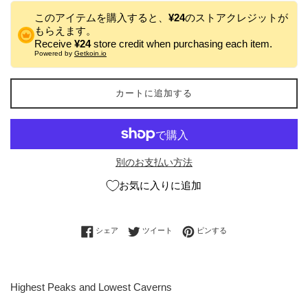
このアイテムを購入すると、
¥24
のストアクレジットが
もらえます。
Receive
¥24
store credit when purchasing each item.
Powered by
Getkoin.io
カートに追加する
別のお支払い方法
お気に入りに追加
Facebookでシェアする
Twitterに投稿する
Pinterestでピンする
シェア
ツイート
ピンする
Highest Peaks and Lowest Caverns