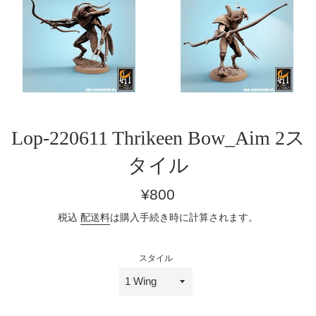
Lop-220611 Thrikeen Bow_Aim 2ス
タイル
通
¥800
常
税込
配送料
は購入手続き時に計算されます。
価
格
スタイル