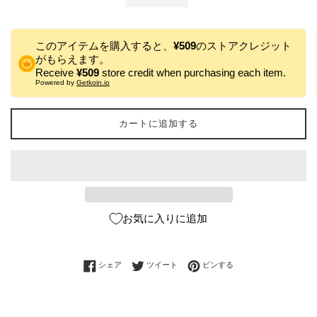
このアイテムを購入すると、
¥509
のストアクレジット
がもらえます。
Receive
¥509
store credit when purchasing each item.
Powered by
Getkoin.io
カートに追加する
お気に入りに追加
Facebookでシェアする
Twitterに投稿する
Pinterestでピンする
シェア
ツイート
ピンする