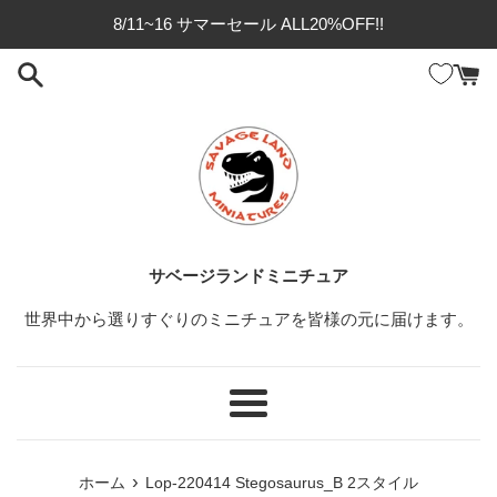
コ
8/11~16 サマーセール ALL20%OFF!!
ン
テ
ン
ツ
に
ス
キ
ッ
プ
サベージランドミニチュア
す
る
世界中から選りすぐりのミニチュアを皆様の元に届けます。
メ
ニ
ュ
›
ホーム
Lop-220414 Stegosaurus_B 2スタイル
ー