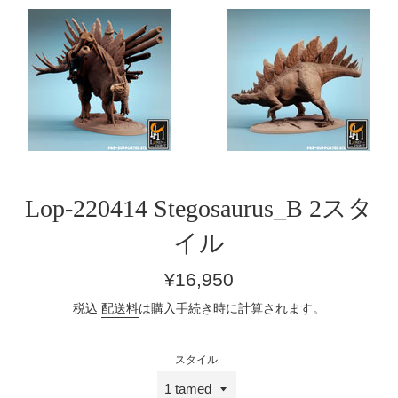
Lop-220414 Stegosaurus_B 2スタ
イル
通
¥16,950
常
税込
配送料
は購入手続き時に計算されます。
価
格
スタイル