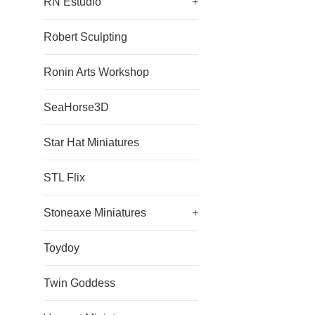
RN Estudio
+
Robert Sculpting
Ronin Arts Workshop
SeaHorse3D
Star Hat Miniatures
STL Flix
Stoneaxe Miniatures
+
Toydoy
Twin Goddess