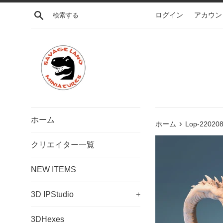
コ
検索する
ログイン
アカウン
ン
テ
ン
ツ
に
ス
キ
ッ
プ
ホーム
›
す
ホーム
Lop-22020
る
クリエイター一覧
NEW ITEMS
3D IPStudio
+
3DHexes