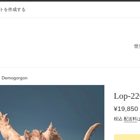
トを作成する
世
8 Demogorgon
Lop-22
通
¥19,850
常
税込
配送料
価
格