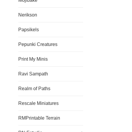
Mojibake
Nerikson
Papsikels
Pepunki Creatures
Print My Minis
Ravi Sampath
Realm of Paths
Rescale Miniatures
RMPrintable Terrain