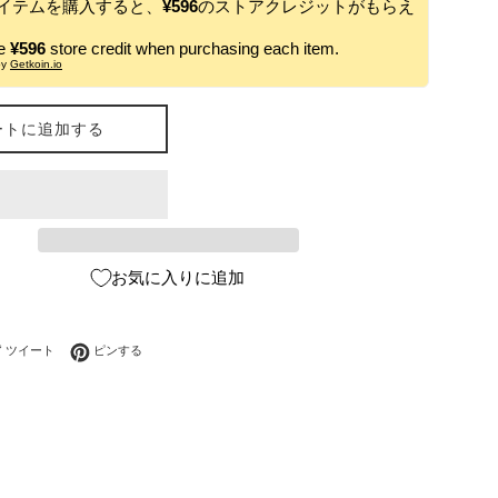
イテムを購入すると、
¥596
のストアクレジットがもらえ
ve
¥596
store credit when purchasing each item.
by
Getkoin.io
ートに追加する
お気に入りに追加
ebookでシェアする
Twitterに投稿する
Pinterestでピンする
ツイート
ピンする