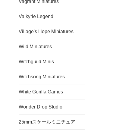
Vagrant Miniatures
Valkyrie Legend
Village's Hope MIniatures
Wild Miniatures
Witchguild Minis
Witchsong Miniatures
White Gorilla Games
Wonder Drop Studio
25mmスケールミニチュア