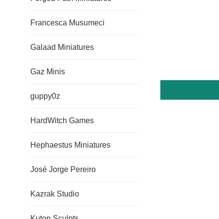
Francesca Musumeci
Galaad Miniatures
Gaz Minis
guppy0z
HardWitch Games
Hephaestus Miniatures
José Jorge Pereiro
Kazrak Studio
Kuton Sculpts