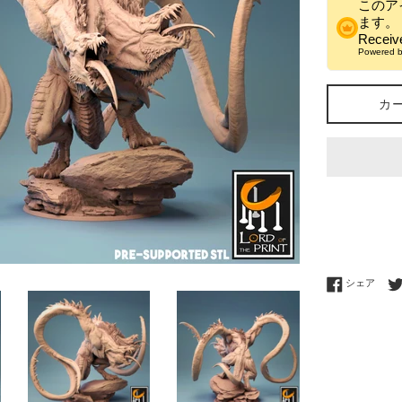
このア
ます。
Recei
Powered 
カ
Fac
シェア