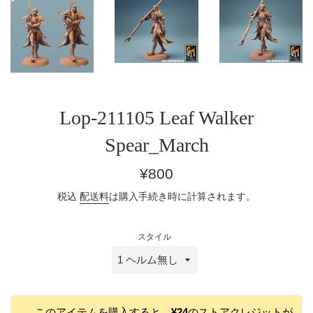
Lop-211105 Leaf Walker
Spear_March
通
¥800
常
税込
配送料
は購入手続き時に計算されます。
価
格
スタイル
このアイテムを購入すると、
¥24
のストアクレジットが