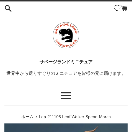
コ
ン
テ
ン
ツ
に
ス
キ
ッ
サベージランドミニチュア
プ
世界中から選りすぐりのミニチュアを皆様の元に届けます。
す
る
メ
ニ
ュ
›
ホーム
Lop-211105 Leaf Walker Spear_March
ー