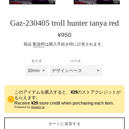
Gaz-230405 troll hunter tanya red
通
¥950
常
税込
配送料
は購入手続き時に計算されます。
価
格
サイズ
ベース
このアイテムを購入すると、
¥29
のストアクレジットが
もらえます。
Receive
¥29
store credit when purchasing each item.
Powered by
Getkoin.io
カートに追加する