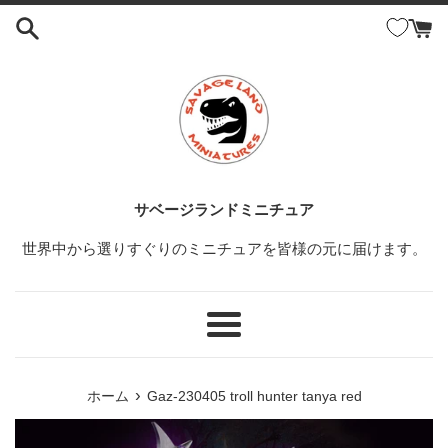
コ
ン
テ
ン
ツ
に
ス
キ
ッ
サベージランドミニチュア
プ
世界中から選りすぐりのミニチュアを皆様の元に届けます。
す
る
メ
ニ
ュ
›
ホーム
Gaz-230405 troll hunter tanya red
ー