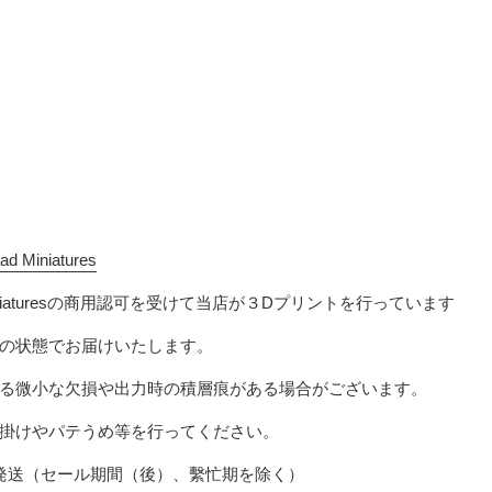
ad Miniatures
iatures
の商用認可を受けて当店が３Dプリントを行っています
の状態でお届けいたします。
る微小な欠損
や出力時の積層痕
がある場合がございます。
掛けやパテうめ等を行ってください。
発送（セール期間（後）、繫忙期を除く）