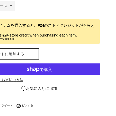
イテムを購入すると、
¥24
のストアクレジットがもらえ
ve
¥24
store credit when purchasing each item.
by
Getkoin.io
ートに追加する
のお支払い方法
お気に入りに追加
ebookでシェアする
Twitterに投稿する
Pinterestでピンする
ツイート
ピンする