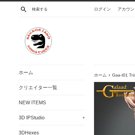
コ
検索する
ログイン
アカウン
ン
テ
ン
ツ
に
ス
キ
ッ
プ
ホーム
›
す
ホーム
Gaa-t01 Tri
る
クリエイター一覧
NEW ITEMS
3D IPStudio
+
3DHexes