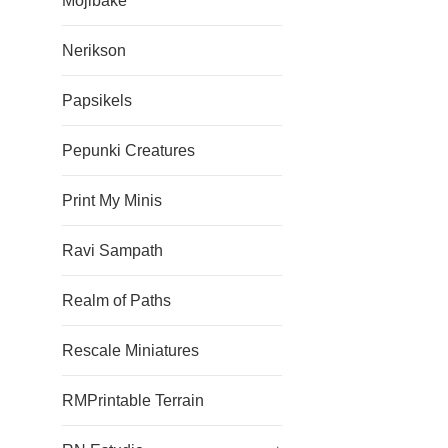
Mojibake
Nerikson
Papsikels
Pepunki Creatures
Print My Minis
Ravi Sampath
Realm of Paths
Rescale Miniatures
RMPrintable Terrain