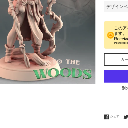
このア
ます。
Recei
Powered 
カ
別
Fac
シェア