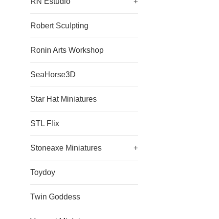
RN Estudio
+
Robert Sculpting
Ronin Arts Workshop
SeaHorse3D
Star Hat Miniatures
STL Flix
Stoneaxe Miniatures
+
Toydoy
Twin Goddess