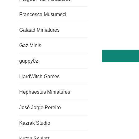
Francesca Musumeci
Galaad Miniatures
Gaz Minis
guppy0z
HardWitch Games
Hephaestus Miniatures
José Jorge Pereiro
Kazrak Studio
Kuton Sculpts