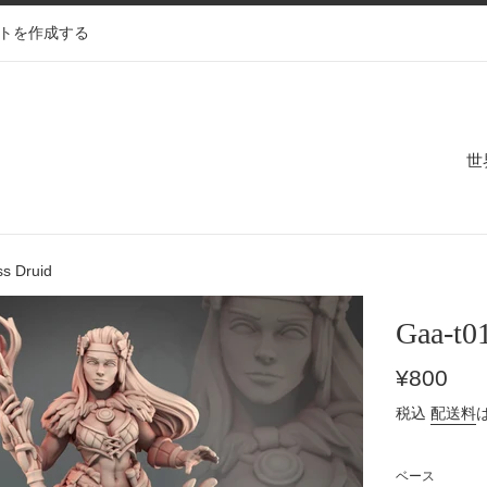
トを作成する
世
ss Druid
Gaa-t01
通
¥800
常
税込
配送料
価
格
ベース