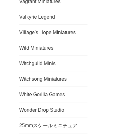
Vagrant Miniatures
Valkyrie Legend
Village's Hope MIniatures
Wild Miniatures
Witchguild Minis
Witchsong Miniatures
White Gorilla Games
Wonder Drop Studio
25mmスケールミニチュア