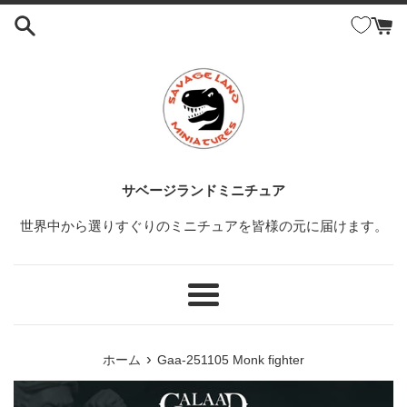
コ
ン
テ
ン
ツ
に
ス
キ
ッ
サベージランドミニチュア
プ
世界中から選りすぐりのミニチュアを皆様の元に届けます。
す
る
メ
ニ
ュ
›
ホーム
Gaa-251105 Monk fighter
ー