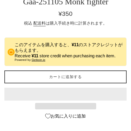
Gaa-251105 Monk fighter
通
¥350
常
税込
配送料
は購入手続き時に計算されます。
価
格
このアイテムを購入すると、
¥11
のストアクレジットが
もらえます。
Receive
¥11
store credit when purchasing each item.
Powered by
Getkoin.io
カートに追加する
お気に入りに追加