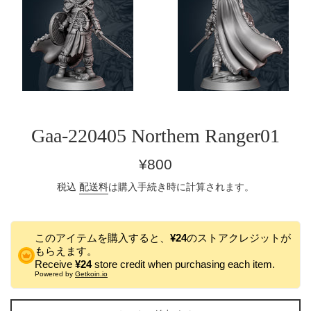
Gaa-220405 Northem Ranger01
通
¥800
常
税込
配送料
は購入手続き時に計算されます。
価
格
このアイテムを購入すると、
¥24
のストアクレジットが
もらえます。
Receive
¥24
store credit when purchasing each item.
Powered by
Getkoin.io