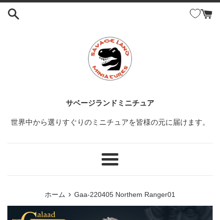
コ
ン
テ
ン
ツ
に
ス
キ
ッ
サベージランドミニチュア
プ
世界中から選りすぐりのミニチュアを皆様の元に届けます。
す
る
メ
ニ
ュ
›
ホーム
Gaa-220405 Northem Ranger01
ー