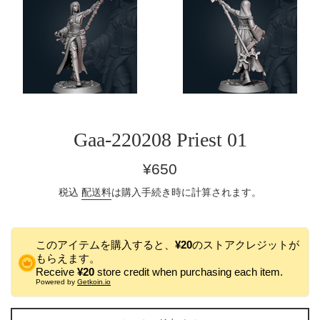
Gaa-220208 Priest 01
通
¥650
常
税込
配送料
は購入手続き時に計算されます。
価
格
このアイテムを購入すると、
¥20
のストアクレジットが
もらえます。
Receive
¥20
store credit when purchasing each item.
Powered by
Getkoin.io