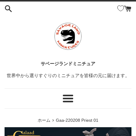
コ
ン
テ
ン
ツ
に
ス
キ
ッ
サベージランドミニチュア
プ
世界中から選りすぐりのミニチュアを皆様の元に届けます。
す
る
メ
ニ
ュ
›
ホーム
Gaa-220208 Priest 01
ー