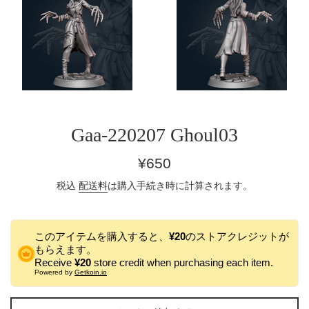
Gaa-220207 Ghoul03
通
¥650
常
税込
配送料
は購入手続き時に計算されます。
価
格
このアイテムを購入すると、
¥20
のストアクレジットが
もらえます。
Receive
¥20
store credit when purchasing each item.
Powered by
Getkoin.io