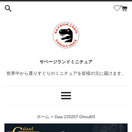
コ
ン
テ
ン
ツ
に
ス
キ
ッ
サベージランドミニチュア
プ
世界中から選りすぐりのミニチュアを皆様の元に届けます。
す
る
メ
ニ
ュ
›
ホーム
Gaa-220207 Ghoul03
ー