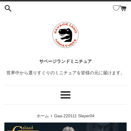
コ
ン
テ
ン
ツ
に
ス
キ
ッ
サベージランドミニチュア
プ
世界中から選りすぐりのミニチュアを皆様の元に届けます。
す
る
メ
ニ
ュ
›
ホーム
Gaa-220111 Slayer04
ー