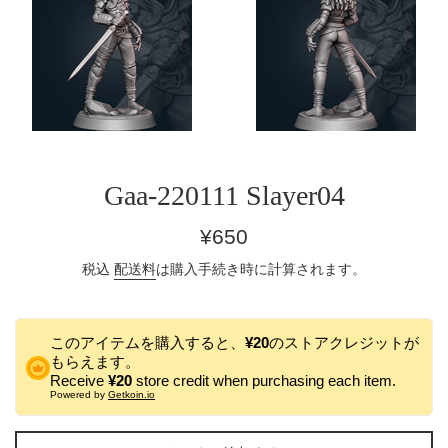
Gaa-220111 Slayer04
通
¥650
常
税込
配送料
は購入手続き時に計算されます。
価
格
このアイテムを購入すると、
¥20
のストアクレジットが
もらえます。
Receive
¥20
store credit when purchasing each item.
Powered by
Getkoin.io