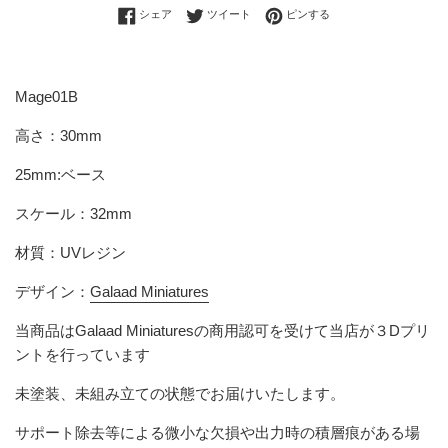
Facebookでシェアする
Twitterに投稿する
Pinterestでピンする
シェア
ツイート
ピンする
Mage01B
高さ：30mm
25mm:ベース
スケール：32mm
材質：UVレジン
デザイン：
Galaad Miniatures
当商品は
Galaad Miniatures
の商用認可を受けて当店が３Dプリ
ントを行っています
未塗装、未組み立ての状態でお届けいたします。
サポート除去等による微小な欠損
や出力時の積層痕
がある場