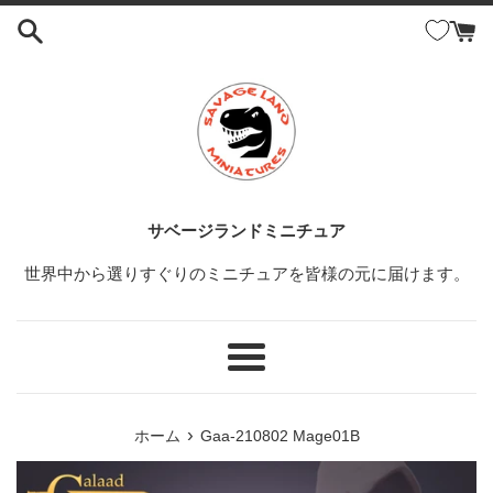
コ
ン
テ
ン
ツ
に
ス
キ
ッ
サベージランドミニチュア
プ
世界中から選りすぐりのミニチュアを皆様の元に届けます。
す
る
メ
ニ
ュ
›
ホーム
Gaa-210802 Mage01B
ー