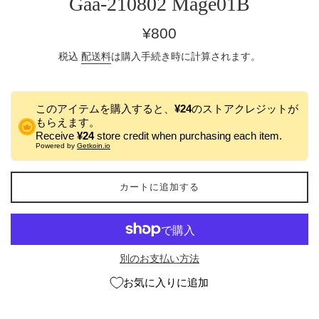
Gaa-210802 Mage01B
通
¥800
常
税込
配送料
は購入手続き時に計算されます。
価
格
このアイテムを購入すると、
¥24
のストアクレジットが
もらえます。
Receive
¥24
store credit when purchasing each item.
Powered by
Getkoin.io
カートに追加する
別のお支払い方法
お気に入りに追加