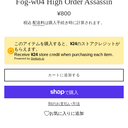
Fog-w04 High Order Assassin
通
¥800
常
税込
配送料
は購入手続き時に計算されます。
価
格
このアイテムを購入すると、
¥24
のストアクレジットが
もらえます。
Receive
¥24
store credit when purchasing each item.
Powered by
Getkoin.io
カートに追加する
別のお支払い方法
お気に入りに追加