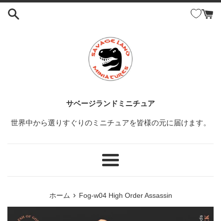
コ
ン
テ
ン
ツ
に
ス
キ
ッ
サベージランドミニチュア
プ
世界中から選りすぐりのミニチュアを皆様の元に届けます。
す
る
メ
ニ
ュ
›
ホーム
Fog-w04 High Order Assassin
ー