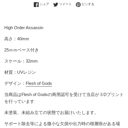
Facebookでシェアする
Twitterに投稿する
Pinterestでピンする
シェア
ツイート
ピンする
High Order Assassin
高さ：40mm
25ｍｍベース付き
スケール：32mm
材質：UVレジン
デザイン：
Flesh of Gods
当商品は
Flesh of Gods
の商用認可を受けて当店が３Dプリント
を行っています
未塗装、未組み立ての状態でお届けいたします。
サポート除去等による微小な欠損や出力時の積層痕がある場