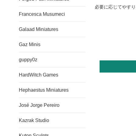
必要に応じてやすり
Francesca Musumeci
Galaad Miniatures
Gaz Minis
guppy0z
HardWitch Games
Hephaestus Miniatures
José Jorge Pereiro
Kazrak Studio
Kuton Sculpts