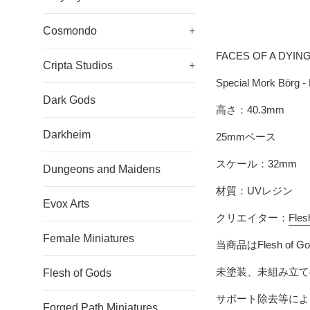
Cosmondo
+
FACES OF A DYIN
Cripta Studios
+
Special Mork Börg 
Dark Gods
高さ
：40.3mm
Darkheim
25mmベース
スケール：32mm
Dungeons and Maidens
材質：UVレジン
Evox Arts
クリエイター：
Fles
Female Miniatures
当商品は
Flesh of G
未塗装、未組み立て
Flesh of Gods
サポート除去等によ
Forged Path Miniatures