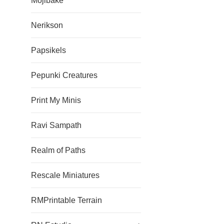
Mojibake
Nerikson
Papsikels
Pepunki Creatures
Print My Minis
Ravi Sampath
Realm of Paths
Rescale Miniatures
RMPrintable Terrain