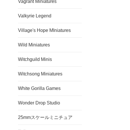
Vagrant Miniatures
Valkyrie Legend
Village's Hope MIniatures
Wild Miniatures
Witchguild Minis
Witchsong Miniatures
White Gorilla Games
Wonder Drop Studio
25mmスケールミニチュア