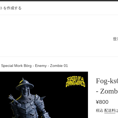
トを作成する
世
 Special Mork Börg - Enemy - Zombie 01
Fog-ks
- Zomb
通
¥800
常
税込
配送料
価