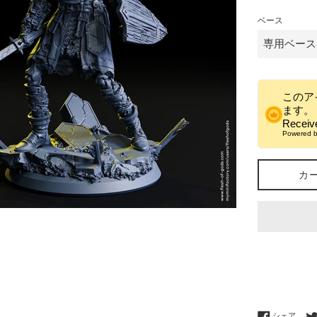
格
ベース
このア
ます。
Recei
Powered 
カ
Fac
シェア