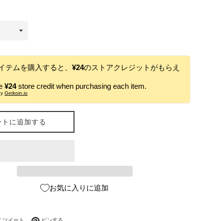
イテムを購入すると、
¥24
のストアクレジットがもらえ
ve
¥24
store credit when purchasing each item.
by
Getkoin.io
ートに追加する
お気に入りに追加
ebookでシェアする
Twitterに投稿する
Pinterestでピンする
ツイート
ピンする