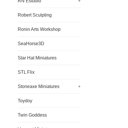
RN Estudio
+
Robert Sculpting
Ronin Arts Workshop
SeaHorse3D
Star Hat Miniatures
STL Flix
Stoneaxe Miniatures
+
Toydoy
Twin Goddess