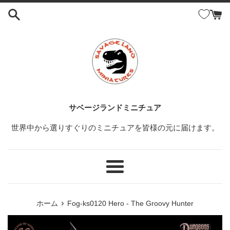
コ
ン
テ
ン
ツ
に
ス
キ
ッ
サベージランドミニチュア
プ
世界中から選りすぐりのミニチュアを皆様の元に届けます。
す
る
メ
ニ
ュ
›
ホーム
Fog-ks0120 Hero - The Groovy Hunter
ー