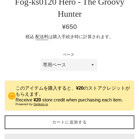
Fog-ks0120 Hero - The Groovy
Hunter
通
¥650
常
税込
配送料
は購入手続き時に計算されます。
価
格
ベース
このアイテムを購入すると、
¥20
のストアクレジットが
もらえます。
Receive
¥20
store credit when purchasing each item.
Powered by
Getkoin.io
カートに追加する