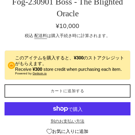
Fog-230901 Boss - The Blighted
Oracle
通
¥10,000
常
税込
配送料
は購入手続き時に計算されます。
価
格
このアイテムを購入すると、
¥300
のストアクレジット
がもらえます。
Receive
¥300
store credit when purchasing each item.
Powered by
Getkoin.io
カートに追加する
別のお支払い方法
お気に入りに追加