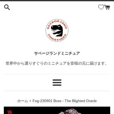
コ
ン
テ
ン
ツ
に
ス
キ
ッ
サベージランドミニチュア
プ
世界中から選りすぐりのミニチュアを皆様の元に届けます。
す
る
メ
ニ
ュ
›
ホーム
Fog-230901 Boss - The Blighted Oracle
ー