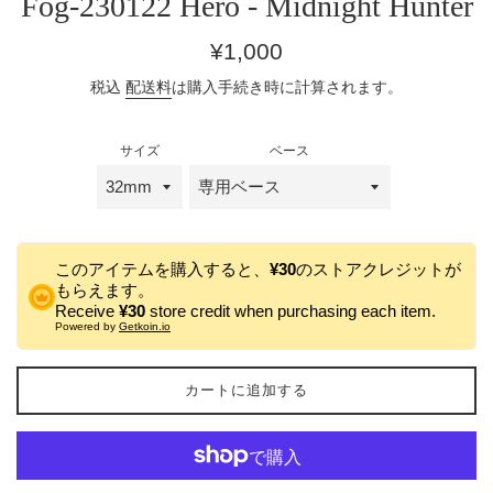
Fog-230122 Hero - Midnight Hunter
通
¥1,000
常
税込
配送料
は購入手続き時に計算されます。
価
格
サイズ
ベース
このアイテムを購入すると、
¥30
のストアクレジットが
もらえます。
Receive
¥30
store credit when purchasing each item.
Powered by
Getkoin.io
カートに追加する