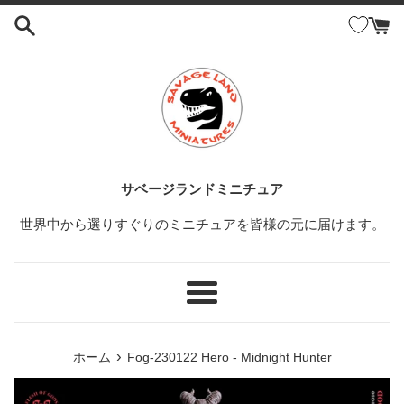
コ
ン
テ
ン
ツ
に
ス
キ
ッ
サベージランドミニチュア
プ
世界中から選りすぐりのミニチュアを皆様の元に届けます。
す
る
メ
ニ
ュ
›
ホーム
Fog-230122 Hero - Midnight Hunter
ー