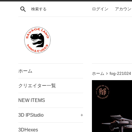
コ
検索する
ログイン
アカウン
ン
テ
ン
ツ
に
ス
キ
ッ
プ
ホーム
›
す
ホーム
fog-221024 
る
クリエイター一覧
NEW ITEMS
3D IPStudio
+
3DHexes