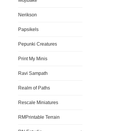
Mojibake
Nerikson
Papsikels
Pepunki Creatures
Print My Minis
Ravi Sampath
Realm of Paths
Rescale Miniatures
RMPrintable Terrain