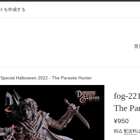
トを作成する
世
Special Halloween 2022 - The Parasite Hunter
fog-22
The Par
通
¥950
常
税込
配送料
価