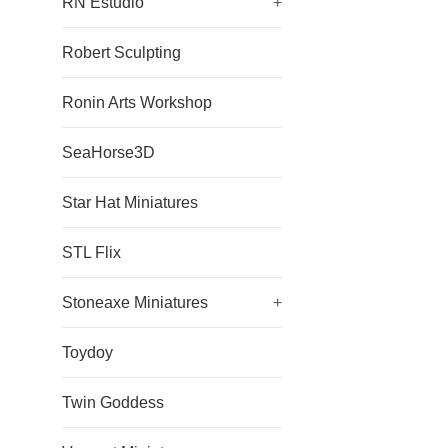
RN Estudio
+
Robert Sculpting
Ronin Arts Workshop
SeaHorse3D
Star Hat Miniatures
STL Flix
Stoneaxe Miniatures
+
Toydoy
Twin Goddess