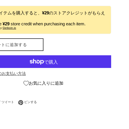
イテムを購入すると、
¥29
のストアクレジットがもらえ
ve
¥29
store credit when purchasing each item.
by
Getkoin.io
ートに追加する
のお支払い方法
お気に入りに追加
ebookでシェアする
Twitterに投稿する
Pinterestでピンする
ツイート
ピンする