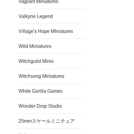
Vagrant Miniatures
Valkyrie Legend
Village's Hope MIniatures
Wild Miniatures
Witchguild Minis
Witchsong Miniatures
White Gorilla Games
Wonder Drop Studio
25mmスケールミニチュア