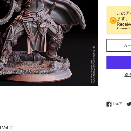
格
このア
ます。
Recei
Powered 
カ
別
Fac
シェア
 Vol. 2