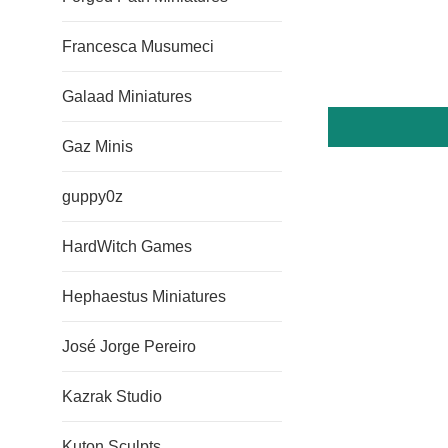
Francesca Musumeci
Galaad Miniatures
Gaz Minis
guppy0z
HardWitch Games
Hephaestus Miniatures
José Jorge Pereiro
Kazrak Studio
Kuton Sculpts