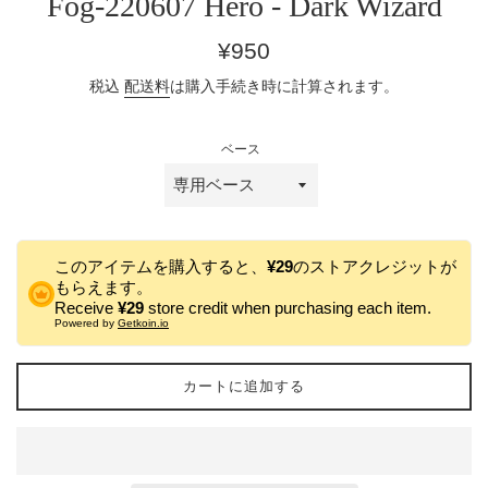
Fog-220607 Hero - Dark Wizard
通
¥950
常
税込
配送料
は購入手続き時に計算されます。
価
格
ベース
このアイテムを購入すると、
¥29
のストアクレジットが
もらえます。
Receive
¥29
store credit when purchasing each item.
Powered by
Getkoin.io
カートに追加する