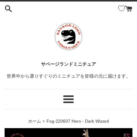
コ
ン
テ
ン
ツ
に
ス
キ
ッ
サベージランドミニチュア
プ
世界中から選りすぐりのミニチュアを皆様の元に届けます。
す
る
メ
ニ
ュ
›
ホーム
Fog-220607 Hero - Dark Wizard
ー