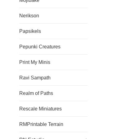
Mojibake
Nerikson
Papsikels
Pepunki Creatures
Print My Minis
Ravi Sampath
Realm of Paths
Rescale Miniatures
RMPrintable Terrain