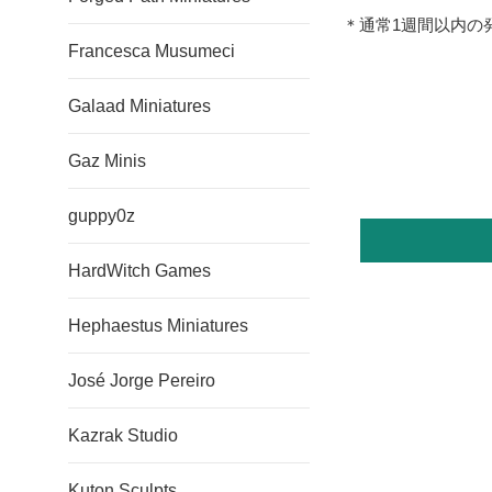
＊通常1週間以内の
Francesca Musumeci
Galaad Miniatures
Gaz Minis
guppy0z
HardWitch Games
Hephaestus Miniatures
José Jorge Pereiro
Kazrak Studio
Kuton Sculpts