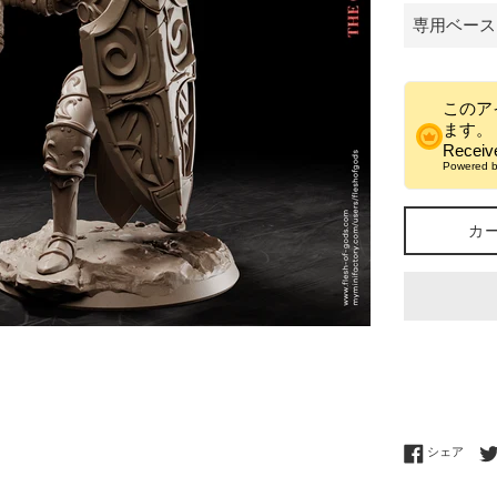
このア
ます。
Recei
Powered 
カ
Fac
シェア