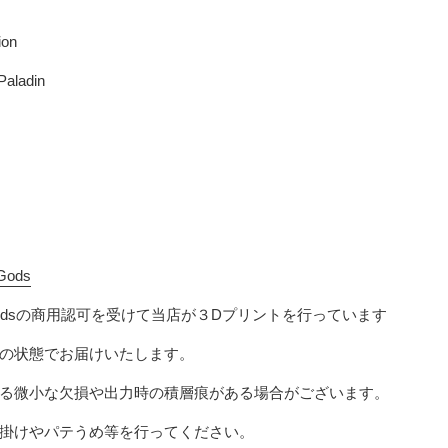
ion
Paladin
 Gods
ods
の商用認可を受けて当店が３Dプリントを行っています
の状態でお届けいたします。
る微小な欠損や出力時の積層痕がある場合がございます。
掛けやパテうめ等を行ってください。