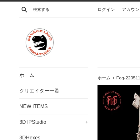
コ
検索する
ログイン
アカウン
ン
テ
ン
ツ
に
ス
キ
ッ
プ
ホーム
›
す
ホーム
Fog-220511
る
クリエイター一覧
NEW ITEMS
3D IPStudio
+
3DHexes