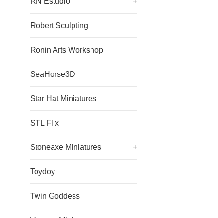
RN Estudio
+
Robert Sculpting
Ronin Arts Workshop
SeaHorse3D
Star Hat Miniatures
STL Flix
Stoneaxe Miniatures
+
Toydoy
Twin Goddess