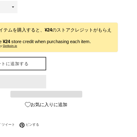
イテムを購入すると、
¥24
のストアクレジットがもらえ
ve
¥24
store credit when purchasing each item.
by
Getkoin.io
ートに追加する
お気に入りに追加
ebookでシェアする
Twitterに投稿する
Pinterestでピンする
ツイート
ピンする