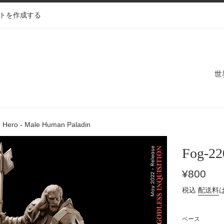
トを作成する
世
 Hero - Male Human Paladin
Fog-22
通
¥800
常
税込
配送料
価
格
ベース