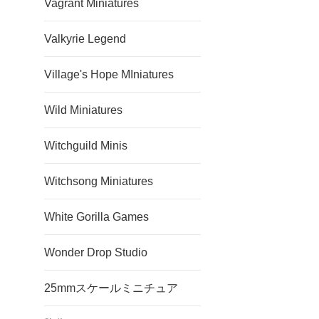
Vagrant Miniatures
Valkyrie Legend
Village's Hope MIniatures
Wild Miniatures
Witchguild Minis
Witchsong Miniatures
White Gorilla Games
Wonder Drop Studio
25mmスケールミニチュア