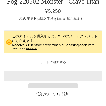
Fog-220502 Monster - Grave Titan
通
¥5,250
常
税込
配送料
は購入手続き時に計算されます。
価
格
このアイテムを購入すると、
¥158
のストアクレジット
がもらえます。
Receive
¥158
store credit when purchasing each item.
Powered by
Getkoin.io
カートに追加する
お気に入りに追加