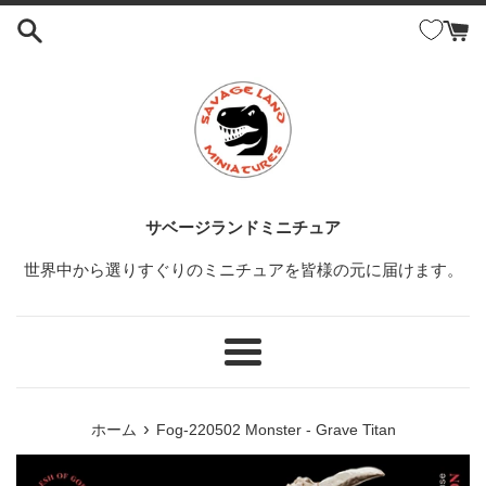
コ
ン
テ
ン
ツ
に
ス
キ
ッ
サベージランドミニチュア
プ
世界中から選りすぐりのミニチュアを皆様の元に届けます。
す
る
メ
ニ
ュ
›
ホーム
Fog-220502 Monster - Grave Titan
ー