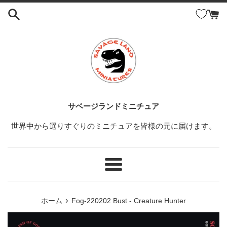
コ
ン
テ
ン
ツ
に
ス
キ
ッ
サベージランドミニチュア
プ
世界中から選りすぐりのミニチュアを皆様の元に届けます。
す
る
メ
ニ
ュ
›
ホーム
Fog-220202 Bust - Creature Hunter
ー