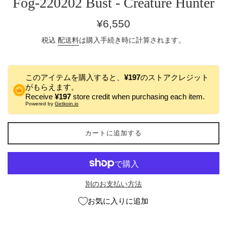
Fog-220202 Bust - Creature Hunter
通
¥6,550
常
税込
配送料
は購入手続き時に計算されます。
価
格
このアイテムを購入すると、
¥197
のストアクレジット
がもらえます。
Receive
¥197
store credit when purchasing each item.
Powered by
Getkoin.io
カートに追加する
別のお支払い方法
お気に入りに追加