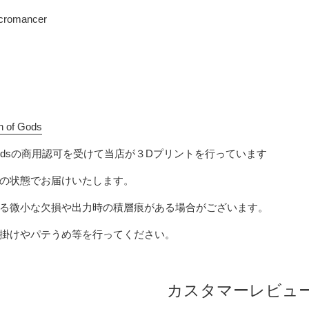
ecromancer
h of Gods
ods
の商用認可を受けて当店が３Dプリントを行っています
の状態でお届けいたします。
る微小な欠損や出力時の積層痕がある場合がございます。
掛けやパテうめ等を行ってください。
カスタマーレビュ