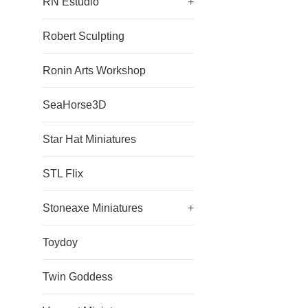
RN Estudio
+
Robert Sculpting
Ronin Arts Workshop
SeaHorse3D
Star Hat Miniatures
STL Flix
Stoneaxe Miniatures
+
Toydoy
Twin Goddess