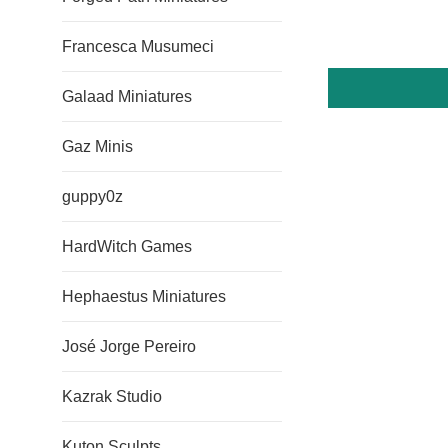
Francesca Musumeci
Galaad Miniatures
Gaz Minis
guppy0z
HardWitch Games
Hephaestus Miniatures
José Jorge Pereiro
Kazrak Studio
Kuton Sculpts