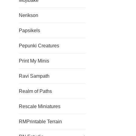
Mojibake
Nerikson
Papsikels
Pepunki Creatures
Print My Minis
Ravi Sampath
Realm of Paths
Rescale Miniatures
RMPrintable Terrain