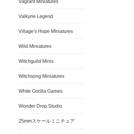
Vagrant Miniatures
Valkyrie Legend
Village's Hope MIniatures
Wild Miniatures
Witchguild Minis
Witchsong Miniatures
White Gorilla Games
Wonder Drop Studio
25mmスケールミニチュア