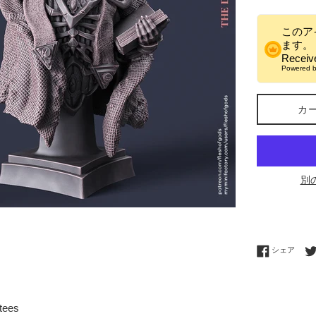
格
このア
ます。
Recei
Powered 
カ
別
Fac
シェア
tees