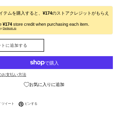
イテムを購入すると、
¥174
のストアクレジットがもらえ
ve
¥174
store credit when purchasing each item.
by
Getkoin.io
ートに追加する
のお支払い方法
お気に入りに追加
ebookでシェアする
Twitterに投稿する
Pinterestでピンする
ツイート
ピンする