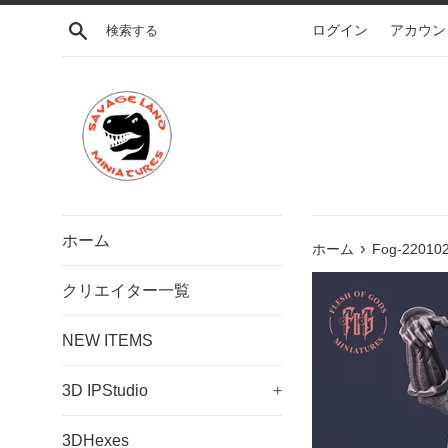
コ
検索する
ログイン
アカウン
ン
テ
ン
ツ
に
ス
キ
ッ
プ
ホーム
›
す
ホーム
Fog-220102
る
クリエイター一覧
NEW ITEMS
3D IPStudio
+
3DHexes