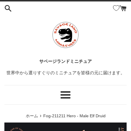
コ
ン
テ
ン
ツ
に
ス
キ
ッ
サベージランドミニチュア
プ
世界中から選りすぐりのミニチュアを皆様の元に届けます。
す
る
メ
ニ
ュ
›
ホーム
Fog-211211 Hero - Male Elf Druid
ー