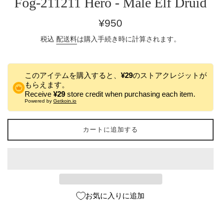
Fog-211211 Hero - Male Elf Druid
通
¥950
常
税込
配送料
は購入手続き時に計算されます。
価
格
このアイテムを購入すると、
¥29
のストアクレジットが
もらえます。
Receive
¥29
store credit when purchasing each item.
Powered by
Getkoin.io
カートに追加する
お気に入りに追加