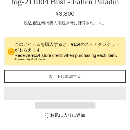
fog-211004 Bust - Fallen Paladin
通
¥3,800
常
税込
配送料
は購入手続き時に計算されます。
価
格
このアイテムを購入すると、
¥114
のストアクレジット
がもらえます。
Receive
¥114
store credit when purchasing each item.
Powered by
Getkoin.io
カートに追加する
お気に入りに追加