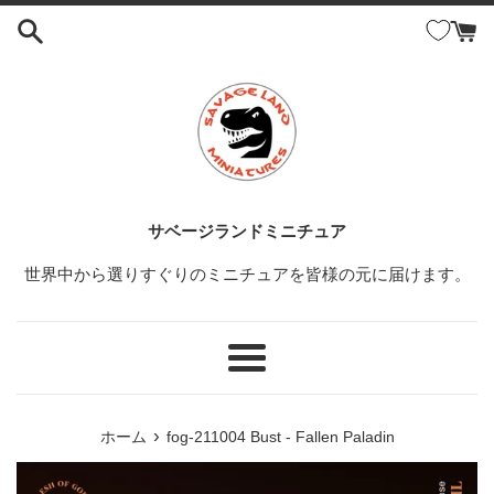
コ
ン
テ
ン
ツ
に
ス
キ
ッ
サベージランドミニチュア
プ
世界中から選りすぐりのミニチュアを皆様の元に届けます。
す
る
メ
ニ
ュ
›
ホーム
fog-211004 Bust - Fallen Paladin
ー