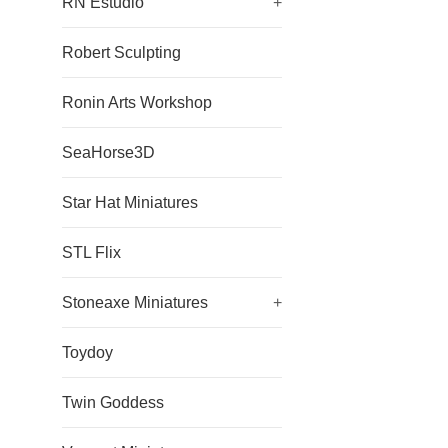
RN Estudio
+
Robert Sculpting
Ronin Arts Workshop
SeaHorse3D
Star Hat Miniatures
STL Flix
Stoneaxe Miniatures
+
Toydoy
Twin Goddess