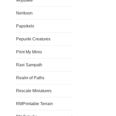
Mojibake
Nerikson
Papsikels
Pepunki Creatures
Print My Minis
Ravi Sampath
Realm of Paths
Rescale Miniatures
RMPrintable Terrain