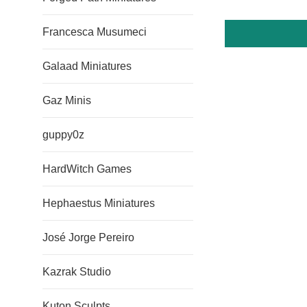
Francesca Musumeci
Galaad Miniatures
Gaz Minis
guppy0z
HardWitch Games
Hephaestus Miniatures
José Jorge Pereiro
Kazrak Studio
Kuton Sculpts