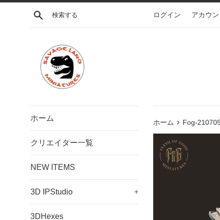
コ
検索する
ログイン
アカウン
ン
テ
ン
ツ
に
ス
キ
ッ
プ
ホーム
›
す
ホーム
Fog-210705 
る
クリエイター一覧
NEW ITEMS
3D IPStudio
+
3DHexes