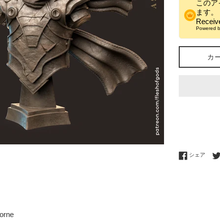
このア
ます。
Recei
Powered 
カ
Fac
シェア
horne