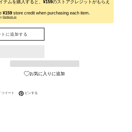
イテムを購入すると、
¥159
のストアクレジットがもらえ
ve
¥159
store credit when purchasing each item.
by
Getkoin.io
ートに追加する
お気に入りに追加
ebookでシェアする
Twitterに投稿する
Pinterestでピンする
ツイート
ピンする