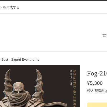
トを作成する
世
Bust - Sigurd Eventhorne
Fog-21
通
¥5,300
常
税込
配送料
価
格