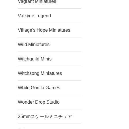
Vagrant Miniatures
Valkyrie Legend
Village's Hope MIniatures
Wild Miniatures
Witchguild Minis
Witchsong Miniatures
White Gorilla Games
Wonder Drop Studio
25mmスケールミニチュア