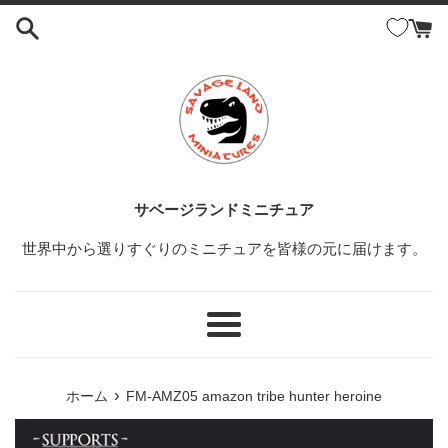
コ
ン
テ
ン
ツ
に
ス
キ
ッ
サベージランドミニチュア
プ
世界中から選りすぐりのミニチュアを皆様の元に届けます。
す
る
メ
ニ
ュ
›
ホーム
FM-AMZ05 amazon tribe hunter heroine
ー