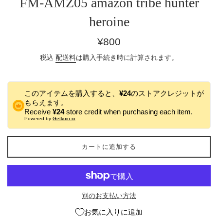
FM-AMZ05 amazon tribe hunter
heroine
通
¥800
常
税込
配送料
は購入手続き時に計算されます。
価
格
このアイテムを購入すると、
¥24
のストアクレジットが
もらえます。
Receive
¥24
store credit when purchasing each item.
Powered by
Getkoin.io
カートに追加する
別のお支払い方法
お気に入りに追加