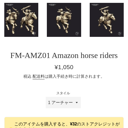
FM-AMZ01 Amazon horse riders
通
¥1,050
常
税込
配送料
は購入手続き時に計算されます。
価
格
スタイル
このアイテムを購入すると、
¥32
のストアクレジットが