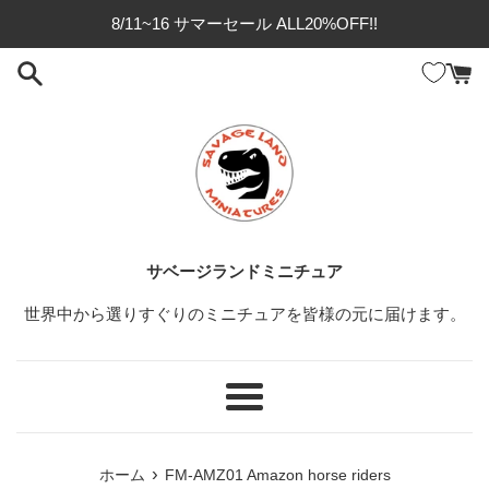
コ
8/11~16 サマーセール ALL20%OFF!!
ン
テ
ン
ツ
に
ス
キ
ッ
プ
サベージランドミニチュア
す
る
世界中から選りすぐりのミニチュアを皆様の元に届けます。
メ
ニ
ュ
›
ホーム
FM-AMZ01 Amazon horse riders
ー