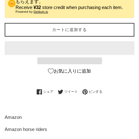
もらえます。
Receive
¥32
store credit when purchasing each item.
Powered by
Getkoin.io
カートに追加する
お気に入りに追加
Facebookでシェアする
Twitterに投稿する
Pinterestでピンする
シェア
ツイート
ピンする
Amazon
Amazon horse riders