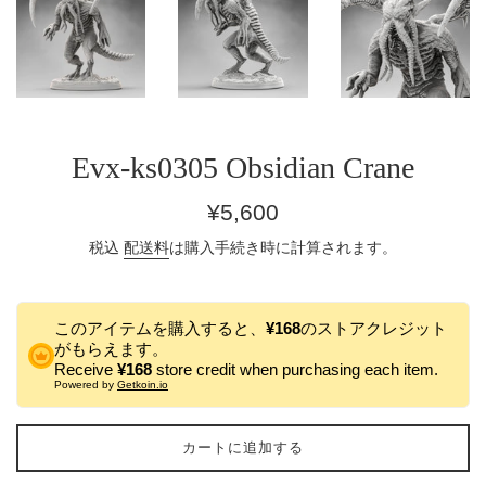
Evx-ks0305 Obsidian Crane
通
¥5,600
常
税込
配送料
は購入手続き時に計算されます。
価
格
このアイテムを購入すると、
¥168
のストアクレジット
がもらえます。
Receive
¥168
store credit when purchasing each item.
Powered by
Getkoin.io
カートに追加する