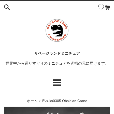
コ
ン
テ
ン
ツ
に
ス
キ
ッ
サベージランドミニチュア
プ
世界中から選りすぐりのミニチュアを皆様の元に届けます。
す
る
メ
ニ
ュ
›
ホーム
Evx-ks0305 Obsidian Crane
ー