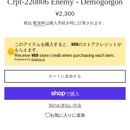
Crpt-220806 Enemy - Demogorgon
通
¥2,300
常
税込
配送料
は購入手続き時に計算されます。
価
格
このアイテムを購入すると、
¥69
のストアクレジットが
もらえます。
Receive
¥69
store credit when purchasing each item.
Powered by
Getkoin.io
カートに追加する
別のお支払い方法
お気に入りに追加