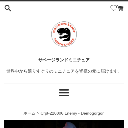
コ
ン
テ
ン
ツ
に
ス
キ
ッ
サベージランドミニチュア
プ
世界中から選りすぐりのミニチュアを皆様の元に届けます。
す
る
メ
ニ
ュ
›
ホーム
Crpt-220806 Enemy - Demogorgon
ー