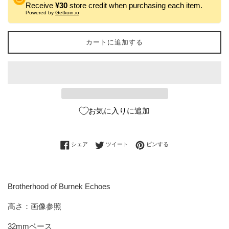
Receive
¥30
store credit when purchasing each item.
Powered by
Getkoin.io
カートに追加する
お気に入りに追加
Facebookでシェアする
Twitterに投稿する
Pinterestでピンする
シェア
ツイート
ピンする
Brotherhood of Burnek Echoes
高さ：画像参照
32mmベース