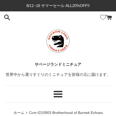
コ
8/11~16 サマーセール ALL20%OFF!!
ン
テ
ン
ツ
に
ス
キ
ッ
プ
サベージランドミニチュア
す
る
世界中から選りすぐりのミニチュアを皆様の元に届けます。
メ
ニ
ュ
›
ホーム
Ccm-f210903 Brotherhood of Burnek Echoes
ー