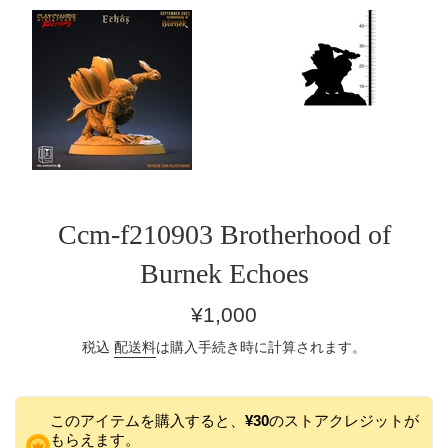
Ccm-f210903 Brotherhood of
Burnek Echoes
通
¥1,000
常
税込
配送料
は購入手続き時に計算されます。
価
格
このアイテムを購入すると、
¥30
のストアクレジットが
もらえます。