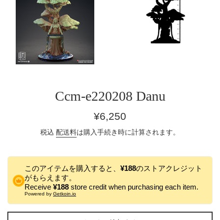
Ccm-e220208 Danu
通
¥6,250
常
税込
配送料
は購入手続き時に計算されます。
価
格
このアイテムを購入すると、
¥188
のストアクレジット
がもらえます。
Receive
¥188
store credit when purchasing each item.
Powered by
Getkoin.io