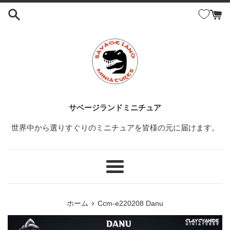
コ
ン
テ
ン
ツ
に
ス
キ
ッ
サベージランドミニチュア
プ
世界中から選りすぐりのミニチュアを皆様の元に届けます。
す
る
メ
ニ
ュ
›
ホーム
Ccm-e220208 Danu
ー