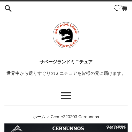
コ
ン
テ
ン
ツ
に
ス
キ
ッ
サベージランドミニチュア
プ
世界中から選りすぐりのミニチュアを皆様の元に届けます。
す
る
メ
ニ
ュ
›
ホーム
Ccm-e220203 Cernunnos
ー