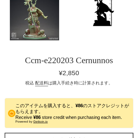
Ccm-e220203 Cernunnos
通
¥2,850
常
税込
配送料
は購入手続き時に計算されます。
価
格
このアイテムを購入すると、
¥86
のストアクレジットが
もらえます。
Receive
¥86
store credit when purchasing each item.
Powered by
Getkoin.io