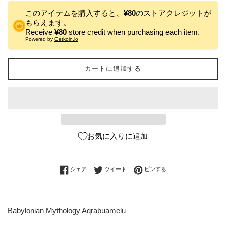
このアイテムを購入すると、
¥80
のストアクレジットが
もらえます。
Receive
¥80
store credit when purchasing each item.
Powered by
Getkoin.io
カートに追加する
お気に入りに追加
Facebookでシェアする
Twitterに投稿する
Pinterestでピンする
シェア
ツイート
ピンする
Babylonian Mythology Aqrabuamelu