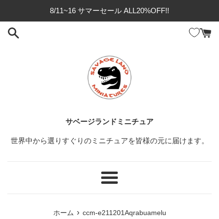
コ
8/11~16 サマーセール ALL20%OFF!!
ン
テ
ン
ツ
に
ス
キ
ッ
プ
サベージランドミニチュア
す
る
世界中から選りすぐりのミニチュアを皆様の元に届けます。
メ
ニ
ュ
›
ホーム
ccm-e211201Aqrabuamelu
ー