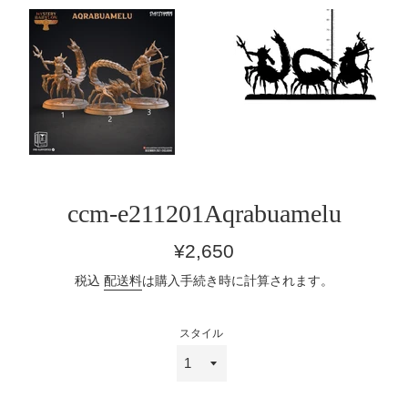
ccm-e211201Aqrabuamelu
通
¥2,650
常
税込
配送料
は購入手続き時に計算されます。
価
格
スタイル